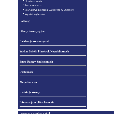
•
Obwieszczenia
•
Postanowienia
•
Powiatowa Komisja Wyborcza w Oleśnicy
•
Wyniki wyborów
Lobbing
Oferty inwestycyjne
Ewidencja stowarzyszeń
Wykaz Szkół i Placówek Niepublicznych
Biuro Rzeczy Znalezionych
Dostępność
Mapa Serwisu
Redakcja strony
Informacja o plikach cookie
www.powiat-olesnicki.pl