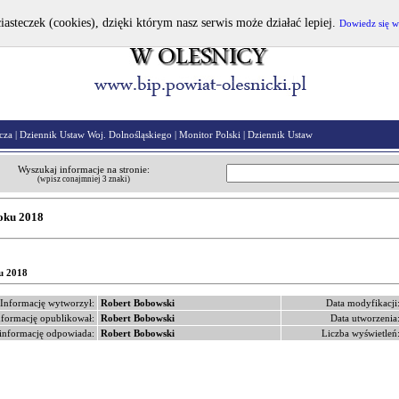
iasteczek (cookies), dzięki którym nasz serwis może działać lepiej.
Dowiedz się w
cza
|
Dziennik Ustaw Woj. Dolnośląskiego
|
Monitor Polski
|
Dziennik Ustaw
Wyszukaj informacje na stronie:
(wpisz conajmniej 3 znaki)
roku 2018
ku 2018
Informację wytworzył:
Robert Bobowski
Data modyfikacji
nformację opublikował:
Robert Bobowski
Data utworzenia
informację odpowiada:
Robert Bobowski
Liczba wyświetleń