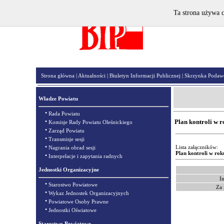
Ta strona używa c
Strona główna
|
Aktualności
|
Biuletyn Informacji Publicznej
|
Skrzynka Podaw
Władze Powiatu
•
Rada Powiatu
•
Plan kontroli w 
Komisje Rady Powiatu Oleśnickiego
•
Zarząd Powiatu
•
Transmisje sesji
•
Lista załączników:
Nagrania obrad sesji
Plan kontroli w ro
•
Interpelacje i zapytania radnych
Jednostki Organizacyjne
I
•
Starostwo Powiatowe
Za 
•
Wykaz Jednostek Organizacyjnych
•
Powiatowe Osoby Prawne
•
Jednostki Oświatowe
Starostwo Powiatowe