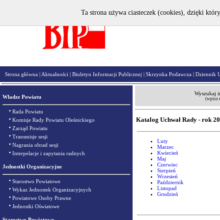
Ta strona używa ciasteczek (cookies), dzięki któr
Strona główna
|
Aktualności
|
Biuletyn Informacji Publicznej
|
Skrzynka Podawcza
|
Dziennik 
Wyszukaj i
Władze Powiatu
(wpisz 
•
Rada Powiatu
•
Katalog Uchwał Rady - rok 2
Komisje Rady Powiatu Oleśnickiego
•
Zarząd Powiatu
•
Transmisje sesji
Luty
•
Nagrania obrad sesji
Marzec
•
Kwiecień
Interpelacje i zapytania radnych
Maj
Czerwiec
Jednostki Organizacyjne
Sierpień
Wrzesień
•
Starostwo Powiatowe
Październik
Listopad
•
Wykaz Jednostek Organizacyjnych
Grudzień
•
Powiatowe Osoby Prawne
•
Jednostki Oświatowe
Starostwo Powiatowe