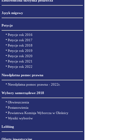
Elektroniczna skrzynka podawcza
Język migowy
Petycje
•
Petycje rok 2016
•
Petycje rok 2017
•
Petycje rok 2018
•
Petycje rok 2019
•
Petycje rok 2020
•
Petycje rok 2021
•
Petycje rok 2022
Nieodpłatna pomoc prawna
•
Nieodpłatna pomoc prawna - 2022r.
Wybory samorządowe 2018
•
Obwieszczenia
•
Postanowienia
•
Powiatowa Komisja Wyborcza w Oleśnicy
•
Wyniki wyborów
Lobbing
Oferty inwestycyjne