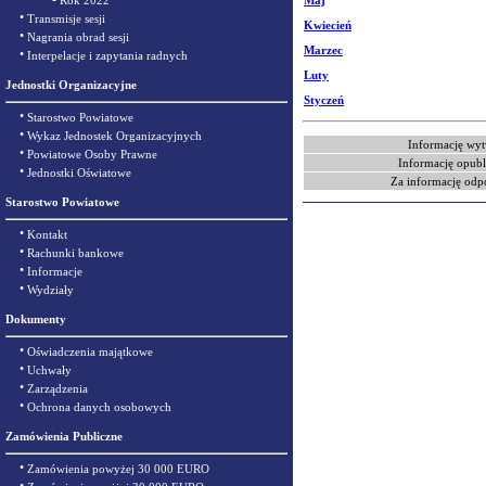
Rok 2022
Maj
•
Transmisje sesji
Kwiecień
•
Nagrania obrad sesji
Marzec
•
Interpelacje i zapytania radnych
Luty
Jednostki Organizacyjne
Styczeń
•
Starostwo Powiatowe
•
Wykaz Jednostek Organizacyjnych
Informację wyt
•
Powiatowe Osoby Prawne
Informację opubl
•
Jednostki Oświatowe
Za informację odp
Starostwo Powiatowe
•
Kontakt
•
Rachunki bankowe
•
Informacje
•
Wydziały
Dokumenty
•
Oświadczenia majątkowe
•
Uchwały
•
Zarządzenia
•
Ochrona danych osobowych
Zamówienia Publiczne
•
Zamówienia powyżej 30 000 EURO