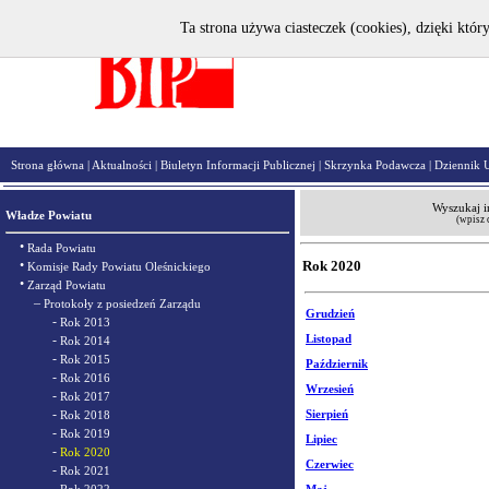
Ta strona używa ciasteczek (cookies), dzięki któr
Strona główna
|
Aktualności
|
Biuletyn Informacji Publicznej
|
Skrzynka Podawcza
|
Dziennik 
Wyszukaj i
Władze Powiatu
(wpisz 
•
Rada Powiatu
•
Rok 2020
Komisje Rady Powiatu Oleśnickiego
•
Zarząd Powiatu
–
Protokoły z posiedzeń Zarządu
Grudzień
-
Rok 2013
-
Listopad
Rok 2014
-
Rok 2015
Październik
-
Rok 2016
Wrzesień
-
Rok 2017
-
Sierpień
Rok 2018
-
Rok 2019
Lipiec
-
Rok 2020
Czerwiec
-
Rok 2021
-