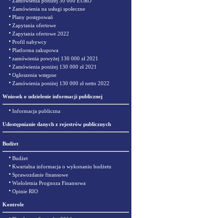
•
Zamówienia poniżej 30 000 EURO
•
Zamówienia na usługi społeczne
•
Plany postępowań
•
Zapytania ofertowe
•
Zapytania ofertowe 2022
•
Profil nabywcy
•
Platforma zakupowa
•
zamówienia powyżej 130 000 zł 2021
•
Zamówienia poniżej 130 000 zł 2021
•
Ogłoszenia wstępne
•
Zamówienia poniżej 130 000 zł netto 2022
Wniosek o udzielenie informacji publicznej
•
Informacja publiczna
Udostępnianie danych z rejestrów publicznych
Budżet
•
Budżet
•
Kwartalna informacja o wykonaniu budżetu
•
Sprawozdanie finansowe
•
Wieloletnia Prognoza Finansowa
•
Opinie RIO
Kontrole