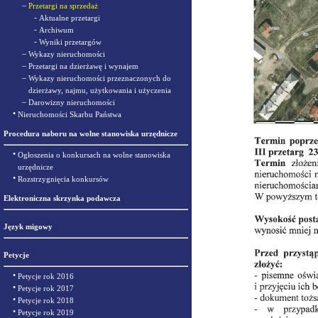
–
Przetargi na sprzedaż
-
Aktualne przetargi
-
Archiwum
-
Wyniki przetargów
–
Wykazy nieruchomości
–
Przetargi na dzierżawę i wynajem
–
Wykazy nieruchomości przeznaczonych do
dzierżawy, najmu, użytkowania i użyczenia
–
Darowizny nieruchomości
•
Nieruchomości Skarbu Państwa
Procedura naboru na wolne stanowiska urzędnicze
•
Ogłoszenia o konkursach na wolne stanowiska
urzędnicze
•
Rozstrzygnięcia konkursów
Elektroniczna skrzynka podawcza
Język migowy
Petycje
•
Petycje rok 2016
•
Petycje rok 2017
•
Petycje rok 2018
•
Petycje rok 2019