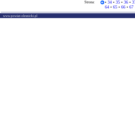
Strona:
•
34
•
35
•
36
•
3
64
•
65
•
66
•
67
www.powiat-olesnicki.pl