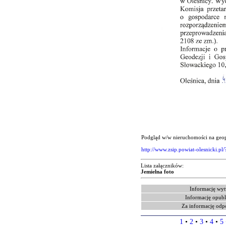
Podgląd w/w nieruchomości na geopo
http://www.zsip.powiat-olesnicki.pl
Lista załączników:
Jemielna foto
Informację wyt
Informację opubl
Za informację odp
1
•
2
•
3
•
4
•
5