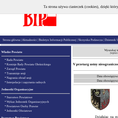
Ta strona używa ciasteczek (cookies), dzięki któr
Strona główna
|
Aktualności
|
Biuletyn Informacji Publicznej
|
Skrzynka Podawcza
|
Dziennik 
Wyszukaj i
Władze Powiatu
(wpisz 
•
Rada Powiatu
•
V przetarg ustny nieogranicz
Komisje Rady Powiatu Oleśnickiego
•
Zarząd Powiatu
•
Transmisje sesji
Data obowiązywa
•
Nagrania obrad sesji
Data obowiązywa
•
Interpelacje i zapytania radnych
Jednostki Organizacyjne
•
Starostwo Powiatowe
•
Wykaz Jednostek Organizacyjnych
•
Powiatowe Osoby Prawne
•
Jednostki Oświatowe
Starostwo Powiatowe