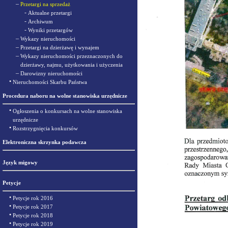
–
Przetargi na sprzedaż
-
Aktualne przetargi
-
Archiwum
-
Wyniki przetargów
–
Wykazy nieruchomości
–
Przetargi na dzierżawę i wynajem
–
Wykazy nieruchomości przeznaczonych do
dzierżawy, najmu, użytkowania i użyczenia
–
Darowizny nieruchomości
•
Nieruchomości Skarbu Państwa
Procedura naboru na wolne stanowiska urzędnicze
•
Ogłoszenia o konkursach na wolne stanowiska
urzędnicze
•
Rozstrzygnięcia konkursów
Elektroniczna skrzynka podawcza
Język migowy
Petycje
•
Petycje rok 2016
•
Petycje rok 2017
•
Petycje rok 2018
•
Petycje rok 2019