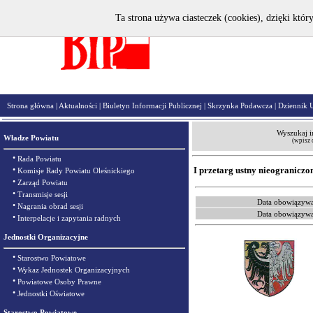
Ta strona używa ciasteczek (cookies), dzięki któr
Strona główna
|
Aktualności
|
Biuletyn Informacji Publicznej
|
Skrzynka Podawcza
|
Dziennik 
Wyszukaj i
Władze Powiatu
(wpisz 
•
Rada Powiatu
•
I przetarg ustny nieograniczo
Komisje Rady Powiatu Oleśnickiego
•
Zarząd Powiatu
•
Transmisje sesji
Data obowiązywa
•
Nagrania obrad sesji
Data obowiązywa
•
Interpelacje i zapytania radnych
Jednostki Organizacyjne
•
Starostwo Powiatowe
•
Wykaz Jednostek Organizacyjnych
•
Powiatowe Osoby Prawne
•
Jednostki Oświatowe
Starostwo Powiatowe