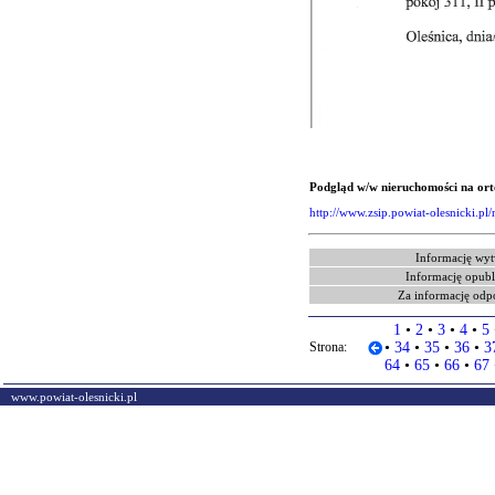
Podgląd w/w nieruchomości na or
http://www.zsip.powiat-olesnicki.
Informację wyt
Informację opubl
Za informację odp
1
•
2
•
3
•
4
•
5
Strona:
•
34
•
35
•
36
•
3
64
•
65
•
66
•
67
www.powiat-olesnicki.pl