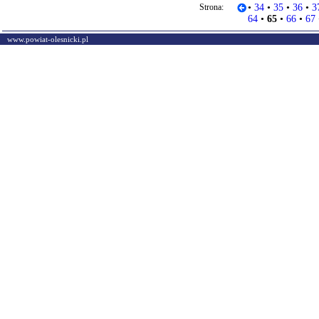
Strona:
•
34
•
35
•
36
•
3
64
•
65
•
66
•
67
www.powiat-olesnicki.pl