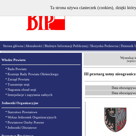
Ta strona używa ciasteczek (cookies), dzięki któr
Strona główna
|
Aktualności
|
Biuletyn Informacji Publicznej
|
Skrzynka Podawcza
|
Dziennik 
Wyszukaj i
Władze Powiatu
(wpisz 
•
Rada Powiatu
•
III przetarg ustny nieogranic
Komisje Rady Powiatu Oleśnickiego
•
Zarząd Powiatu
•
Transmisje sesji
Data obowiązywa
•
Nagrania obrad sesji
Data obowiązywa
•
Interpelacje i zapytania radnych
Jednostki Organizacyjne
•
Starostwo Powiatowe
•
Wykaz Jednostek Organizacyjnych
•
Powiatowe Osoby Prawne
•
Jednostki Oświatowe
Starostwo Powiatowe