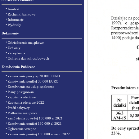
•
Kontakt
•
Rachunki bankowe
•
Informacje
•
Wydziały
Dokumenty
•
Oświadczenia majątkowe
•
Uchwały
•
Zarządzenia
•
Ochrona danych osobowych
Zamówienia Publiczne
•
Zamówienia powyżej 30 000 EURO
•
Zamówienia poniżej 30 000 EURO
•
Zamówienia na usługi społeczne
•
Plany postępowań
•
Zapytania ofertowe
•
Zapytania ofertowe 2022
•
Profil nabywcy
•
Platforma zakupowa
•
zamówienia powyżej 130 000 zł 2021
•
Zamówienia poniżej 130 000 zł 2021
•
Ogłoszenia wstępne
•
Zamówienia poniżej 130 000 zł netto 2022