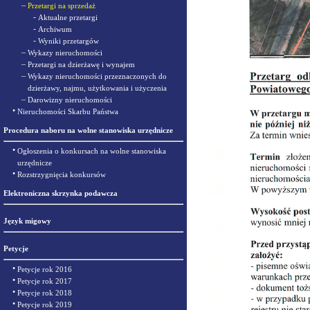
–
Przetargi na sprzedaż
-
Aktualne przetargi
-
Archiwum
-
Wyniki przetargów
–
Wykazy nieruchomości
–
Przetargi na dzierżawę i wynajem
–
Wykazy nieruchomości przeznaczonych do
dzierżawy, najmu, użytkowania i użyczenia
–
Darowizny nieruchomości
•
Nieruchomości Skarbu Państwa
Procedura naboru na wolne stanowiska urzędnicze
•
Ogłoszenia o konkursach na wolne stanowiska
urzędnicze
•
Rozstrzygnięcia konkursów
Elektroniczna skrzynka podawcza
Język migowy
Petycje
•
Petycje rok 2016
•
Petycje rok 2017
•
Petycje rok 2018
•
Petycje rok 2019