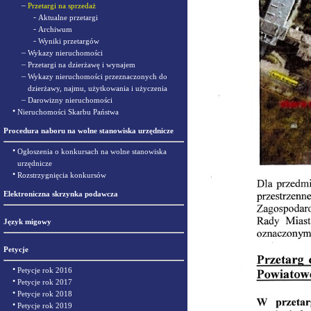
–
Przetargi na sprzedaż
-
Aktualne przetargi
-
Archiwum
-
Wyniki przetargów
–
Wykazy nieruchomości
–
Przetargi na dzierżawę i wynajem
–
Wykazy nieruchomości przeznaczonych do
dzierżawy, najmu, użytkowania i użyczenia
–
Darowizny nieruchomości
•
Nieruchomości Skarbu Państwa
Procedura naboru na wolne stanowiska urzędnicze
•
Ogłoszenia o konkursach na wolne stanowiska
urzędnicze
•
Rozstrzygnięcia konkursów
Elektroniczna skrzynka podawcza
Język migowy
Petycje
•
Petycje rok 2016
•
Petycje rok 2017
•
Petycje rok 2018
•
Petycje rok 2019