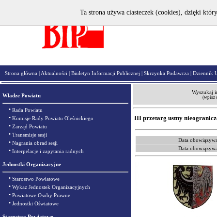
Ta strona używa ciasteczek (cookies), dzięki któr
Strona główna
|
Aktualności
|
Biuletyn Informacji Publicznej
|
Skrzynka Podawcza
|
Dziennik 
Wyszukaj i
Władze Powiatu
(wpisz 
•
Rada Powiatu
•
III przetarg ustny nieogranic
Komisje Rady Powiatu Oleśnickiego
•
Zarząd Powiatu
•
Transmisje sesji
Data obowiązywa
•
Nagrania obrad sesji
Data obowiązywa
•
Interpelacje i zapytania radnych
Jednostki Organizacyjne
•
Starostwo Powiatowe
•
Wykaz Jednostek Organizacyjnych
•
Powiatowe Osoby Prawne
•
Jednostki Oświatowe
Starostwo Powiatowe