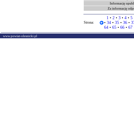
Informację opubl
Za informację odp
1
•
2
•
3
•
4
•
5
Strona:
•
34
•
35
•
36
•
3
64
•
65
•
66
•
67
www.powiat-olesnicki.pl